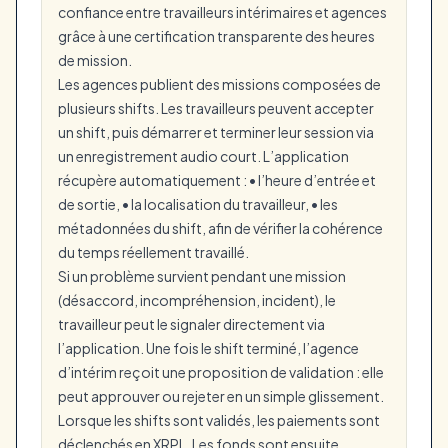
confiance entre travailleurs intérimaires et agences
grâce à une certification transparente des heures
de mission.
Les agences publient des missions composées de
plusieurs shifts. Les travailleurs peuvent accepter
un shift, puis démarrer et terminer leur session via
un enregistrement audio court. L’application
récupère automatiquement : • l’heure d’entrée et
de sortie, • la localisation du travailleur, • les
métadonnées du shift, afin de vérifier la cohérence
du temps réellement travaillé.
Si un problème survient pendant une mission
(désaccord, incompréhension, incident), le
travailleur peut le signaler directement via
l’application. Une fois le shift terminé, l’agence
d’intérim reçoit une proposition de validation : elle
peut approuver ou rejeter en un simple glissement.
Lorsque les shifts sont validés, les paiements sont
déclenchés en XRPL. Les fonds sont ensuite