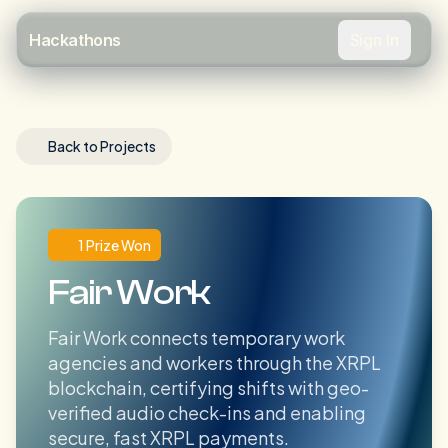
Sign In
Hackathons
Back to Projects
1 Prize Won
Fair Work
Fair Work connects temporary work
agencies and workers through the XRPL
blockchain, certifying shifts with geo-
verified audio check-ins and enabling
secure, fast XRPL payments.