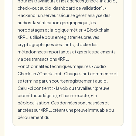
pour les travailleurs et les agences (check-in audio,
check-out audio, dashboard de validation). •
Backend : un serveur sécurisé gère l’analyse des
audios, la vérification géographique, les
horodatages et la logique métier. • Blockchain
XRPL : utilisée pour enregistrer les preuves
cryptographiques des shifts, stocker les
métadonnées importantes et gérer les paiements
via des transactions XRPL.
Fonctionnalités techniques majeures • Audio
Check-in / Check-out : Chaque shift commence et
se termine par un court enregistrement audio.
Celui-ci contient : • la voix du travailleur (preuve
biométrique légère), • l’heure exacte, • la
géolocalisation. Ces données sont hashées et
ancrées sur XRPL, créant une preuve immuable du
déroulement du